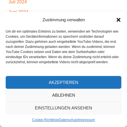
Juli 2024
Juni 2024
Zustimmung verwalten
Mai 2024
Um dir ein optimales Erlebnis zu bieten, verwenden wir Technologien wie
April 2024
Cookies, um Geräteinformationen zu speichern und/oder darauf
zuzugreifen. Dazu gehören auch eingebettete YouTube-Videos, die erst
März 2024
nach deiner Zustimmung geladen werden. Wenn du zustimmst, können
YouTube Cookies setzen und Daten wie dein Surfverhalten oder
Februar 2024
eindeutige IDs verarbeiten. Wenn du deine Zustimmung nicht erteilst oder
zurückziehst, können eingebettete Videos nicht abgespielt werden.
Januar 2024
Dezember 2023
AKZEPTIEREN
November 2023
Oktober 2023
ABLEHNEN
September 2023
EINSTELLUNGEN ANSEHEN
August 2023
Cookie-Richtlinie
Datenschutz
Impressum
Juli 2023