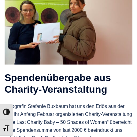
Spendenübergabe aus
Charity-Veranstaltung
Fotografin Stefanie Buxbaum hat uns den Erlös aus der
UMSCHALTEN AUF HOHE KONTRASTE
von ihr Anfang Februar organisierten Charity-Veranstaltung
„One Last Charity Baby – 50 Shades of Women“ überreicht
SCHRIFT VERGRÖSSERN
– die Spendensumme von fast 2000 € beeindruckt uns