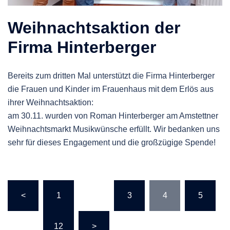
Weihnachtsaktion der
Firma Hinterberger
Bereits zum dritten Mal unterstützt die Firma Hinterberger
die Frauen und Kinder im Frauenhaus mit dem Erlös aus
ihrer Weihnachtsaktion:
am 30.11. wurden von Roman Hinterberger am Amstettner
Weihnachtsmarkt Musikwünsche erfüllt. Wir bedanken uns
sehr für dieses Engagement und die großzügige Spende!
Seitennummerierung
<
1
…
3
4
5
der
Beiträge
…
12
>