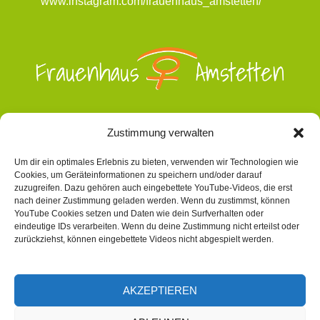
www.instagram.com/frauenhaus_amstetten/
Zustimmung verwalten
Wir freuen uns über Spenden!
Um dir ein optimales Erlebnis zu bieten, verwenden wir Technologien wie
Cookies, um Geräteinformationen zu speichern und/oder darauf
IBAN: AT30 3202 5000 0008 6330
zuzugreifen. Dazu gehören auch eingebettete YouTube-Videos, die erst
nach deiner Zustimmung geladen werden. Wenn du zustimmst, können
Ihre Spende an das Frauenhaus Amstetten ist
YouTube Cookies setzen und Daten wie dein Surfverhalten oder
eindeutige IDs verarbeiten. Wenn du deine Zustimmung nicht erteilst oder
steuerlich absetzbar!
Für die Übermittlung ans
zurückziehst, können eingebettete Videos nicht abgespielt werden.
Finanzamt geben Sie bitte Ihren Vor- und
Nachnamen sowie Ihr Geburtsdatum im
"Verwendungszweck" bekannt.
AKZEPTIEREN