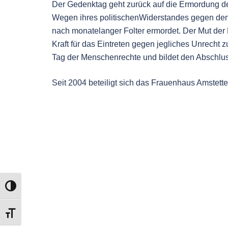
Der Gedenktag geht zurück auf die Ermordung de
Wegen ihres politischenWiderstandes gegen den 
nach monatelanger Folter ermordet. Der Mut der F
Kraft für das Eintreten gegen jegliches Unrecht z
Tag der Menschenrechte und bildet den Abschl
Seit 2004 beteiligt sich das Frauenhaus Amstet
UMSCHALTEN AUF HOHE KONTRASTE
SCHRIFT VERGRÖSSERN