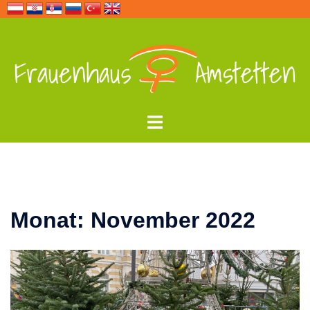
Zum
Inhalt
springen
Menü
umschalten
Monat:
November 2022