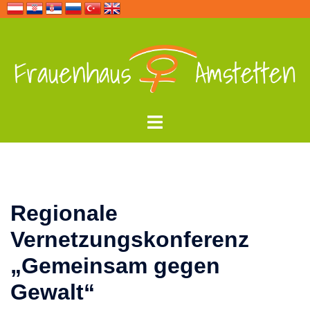
Zum
Inhalt
springen
Menü
umschalten
Regionale
Vernetzungskonferenz
„Gemeinsam gegen
Gewalt“