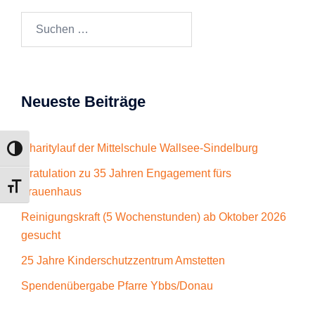
Suchen
nach:
Neueste Beiträge
Charitylauf der Mittelschule Wallsee-Sindelburg
UMSCHALTEN AUF HOHE KONTRASTE
Gratulation zu 35 Jahren Engagement fürs
SCHRIFT VERGRÖSSERN
Frauenhaus
Reinigungskraft (5 Wochenstunden) ab Oktober 2026
gesucht
25 Jahre Kinderschutzzentrum Amstetten
Spendenübergabe Pfarre Ybbs/Donau