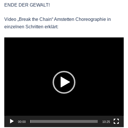
ENDE DER GEWALT!
Video „Break the Chain“ Amstetten Choreographie in
einzelnen Schritten erklärt:
Video-
Player
00:00
10:25