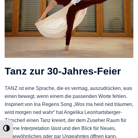
Tanz zur 30-Jahres-Feier
TANZ ist eine Sprache, die es vermag, auszudrücken, was
einen bewegt, wenn einem die passenden Worte fehlen.
Inspiriert von Ina Regens Song „Wos ma heid ned träumen,
wird morgen ned wahr“ hat Angelika Leonhartsberger-
Türscherl einen Tanz kreiert, der dem Zuseher Raum für
eigene Interpretation lässt und den Blick für Neues,
UMSCHALTEN AUF HOHE KONTRASTE
Ungewöhnliches oder gar Ungeahntes öffnen kann.