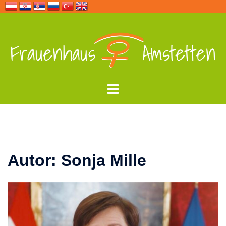
Zum
Inhalt
springen
Menü
umschalten
Autor:
Sonja Mille