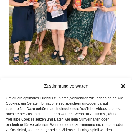
Zustimmung verwalten
Beitragsnavigation
Spendenübergabe Pfarre Ybbs/Donau
Um dir ein optimales Erlebnis zu bieten, verwenden wir Technologien wie
Cookies, um Geräteinformationen zu speichern und/oder darauf
zuzugreifen. Dazu gehören auch eingebettete YouTube-Videos, die erst
Reinigungskraft (5 Wochenstunden) ab Oktober 2026
nach deiner Zustimmung geladen werden. Wenn du zustimmst, können
YouTube Cookies setzen und Daten wie dein Surfverhalten oder
gesucht
eindeutige IDs verarbeiten. Wenn du deine Zustimmung nicht erteilst oder
zurückziehst, können eingebettete Videos nicht abgespielt werden.