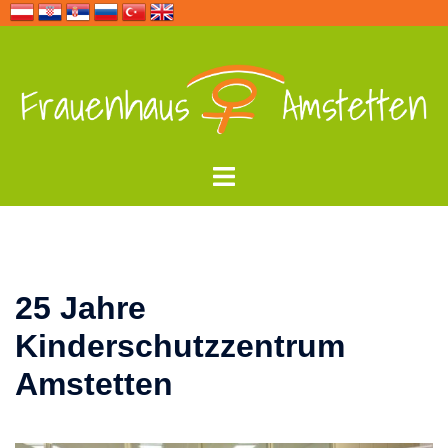
Zum
Inhalt
springen
Menü
umschalten
25 Jahre
Kinderschutzzentrum
Amstetten