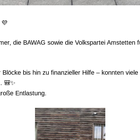
 💜
er, die BAWAG sowie die Volkspartei Amstetten f
Blöcke bis hin zu finanzieller Hilfe – konnten vie
n. 🎒✨
roße Entlastung.