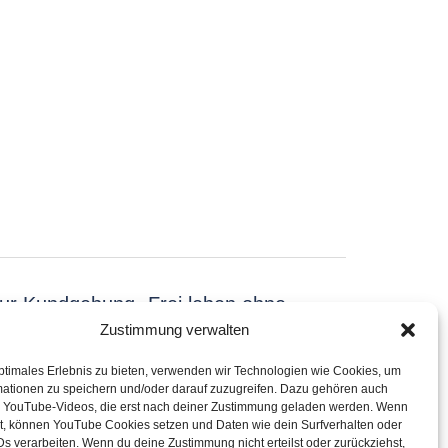
zur Kundgebung „Frei leben ohne
Zustimmung verwalten
Gewalt“ am 27.11. um 10 Uhr
ptimales Erlebnis zu bieten, verwenden wir Technologien wie Cookies, um
mationen zu speichern und/oder darauf zuzugreifen. Dazu gehören auch
e YouTube-Videos, die erst nach deiner Zustimmung geladen werden. Wenn
t, können YouTube Cookies setzen und Daten wie dein Surfverhalten oder
Ds verarbeiten. Wenn du deine Zustimmung nicht erteilst oder zurückziehst,