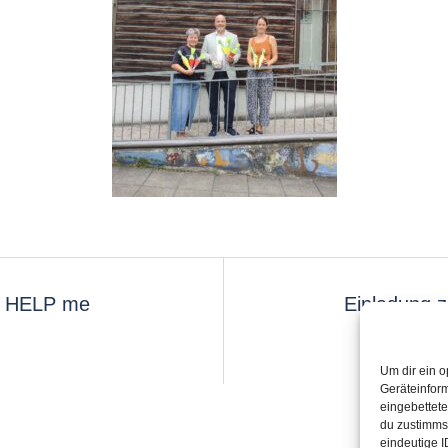
n HELP me
Einladung 
Um dir ein o
Geräteinfor
eingebettet
du zustimms
eindeutige I