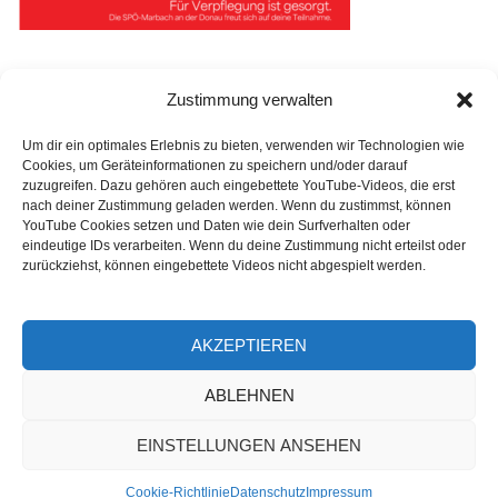
Zustimmung verwalten
Beitragsnavigation
Spendenübergabe im Rahmen des Vortrags „Sicher
Um dir ein optimales Erlebnis zu bieten, verwenden wir Technologien wie
gegen Gewalt“
Cookies, um Geräteinformationen zu speichern und/oder darauf
zuzugreifen. Dazu gehören auch eingebettete YouTube-Videos, die erst
nach deiner Zustimmung geladen werden. Wenn du zustimmst, können
YouTube Cookies setzen und Daten wie dein Surfverhalten oder
Jahresbericht 2023
eindeutige IDs verarbeiten. Wenn du deine Zustimmung nicht erteilst oder
zurückziehst, können eingebettete Videos nicht abgespielt werden.
AKZEPTIEREN
ABLEHNEN
EINSTELLUNGEN ANSEHEN
© 2026 Frauenhaus Amstetten. Stolz präsentiert von
Cookie-Richtlinie
Datenschutz
Impressum